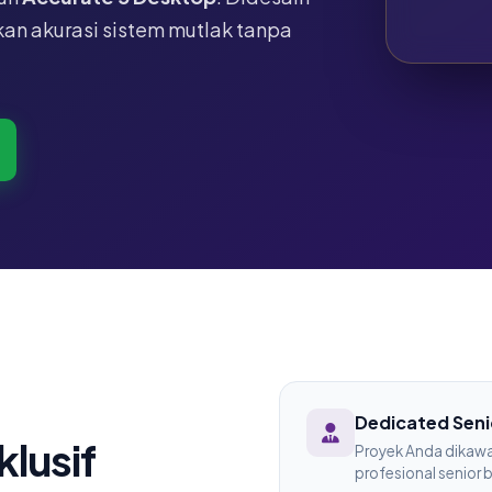
an akurasi sistem mutlak tanpa
Dedicated Seni
lusif
Proyek Anda dikawa
profesional senior 