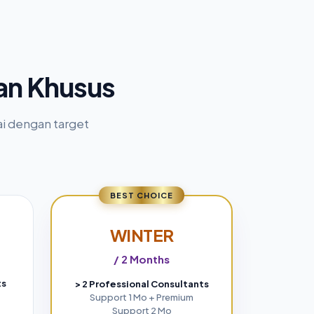
an Khusus
ai dengan target
BEST CHOICE
WINTER
/ 2 Months
ts
> 2 Professional Consultants
Support 1 Mo + Premium
Support 2 Mo