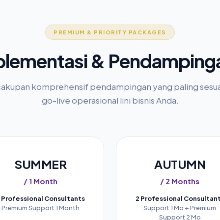
PREMIUM & PRIORITY PACKAGES
plementasi & Pendamping
n cakupan komprehensif pendampingan yang paling sesu
go-live operasional lini bisnis Anda.
SUMMER
AUTUMN
/ 1 Month
/ 2 Months
 Professional Consultants
2 Professional Consultan
Premium Support 1 Month
Support 1 Mo + Premium
Support 2 Mo