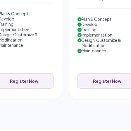
Plan & Concept
Develop
Plan & Concept
Training
Develop
Implementation
Training
Design, Customize &
Implementation
Modification
Design, Customize &
Maintenance
Modification
Maintenance
Register Now
Register Now