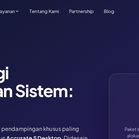
ayanan
Tentang Kami
Partnership
Blog
gi
n Sistem:
n pendampingan khusus paling
Paket 
alokas
un
Accurate 5 Desktop
. Didesain