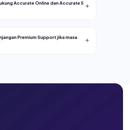
ukung Accurate Online dan Accurate 5
g penuh optimalisasi arsitektur sistem baik
ud (Accurate Online) maupun varian server
jangan Premium Support jika masa
 selesai, perusahaan Anda dapat melakukan
iharaan (*Maintenance Contract*) khusus
kelanjutan bantuan teknis prioritas.