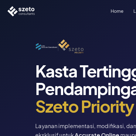
Home
L
Kasta Terting
Pendampinga
Szeto Priority
Layanan implementasi, modifikasi, da
eksklusif untuk
Accurate Online
maup