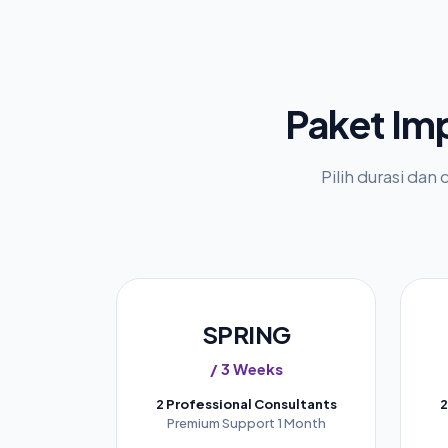
Paket Im
Pilih durasi da
SPRING
/ 3 Weeks
2 Professional Consultants
2
Premium Support 1 Month