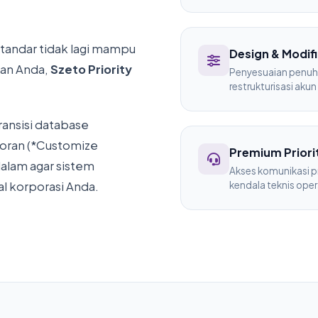
standar tidak lagi mampu
Design & Modif
an Anda,
Szeto Priority
Penyesuaian penuh 
restrukturisasi aku
ansisi database
poran (*Customize
Premium Priori
dalam agar sistem
Akses komunikasi p
kendala teknis oper
al korporasi Anda.