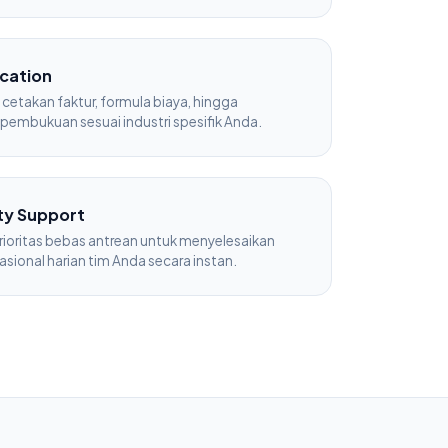
ication
cetakan faktur, formula biaya, hingga
n pembukuan sesuai industri spesifik Anda.
ty Support
rioritas bebas antrean untuk menyelesaikan
asional harian tim Anda secara instan.