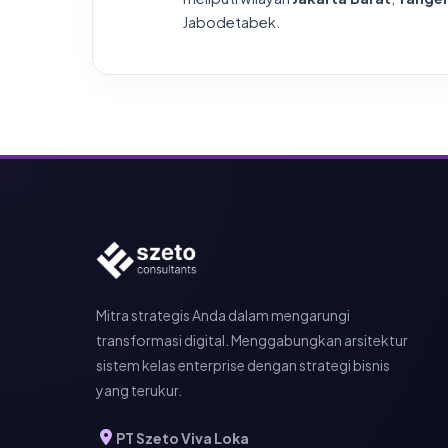
Jabodetabek.
Mitra strategis Anda dalam mengarungi
transformasi digital. Menggabungkan arsitektur
sistem kelas enterprise dengan strategi bisnis
yang terukur.
PT Szeto Viva Loka