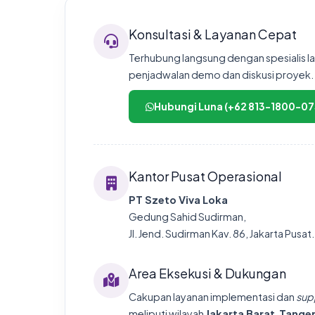
Konsultasi & Layanan Cepat
Terhubung langsung dengan spesialis l
penjadwalan demo dan diskusi proyek.
Hubungi Luna (+62 813-1800-07
Kantor Pusat Operasional
PT Szeto Viva Loka
Gedung Sahid Sudirman,
Jl. Jend. Sudirman Kav. 86, Jakarta Pusat.
Area Eksekusi & Dukungan
Cakupan layanan implementasi dan
sup
meliputi wilayah
Jakarta Barat
,
Tange