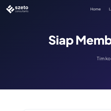
Home
L
Siap Memba
Tim ko