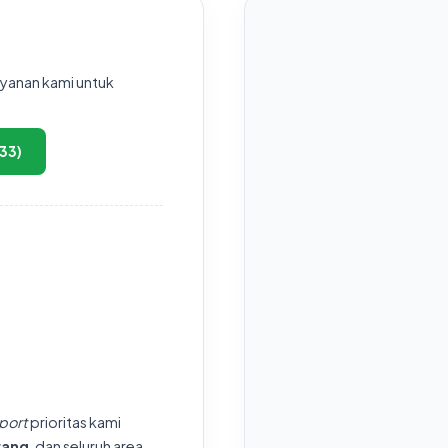
ayanan kami untuk
33)
port
prioritas kami
rang
, dan seluruh area